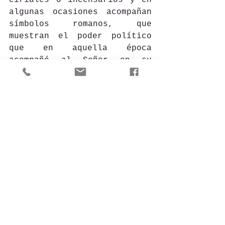
algunas ocasiones acompañan 
símbolos romanos, que 
muestran el poder político 
que en aquella época 
acompañó al Señor en su 
camino hacia el Gólgota. 
Primera imagen, casi 
siempre, el paso del Cristo; 
tras él,  el acompañamiento 
de la Virgen. Cierra la 