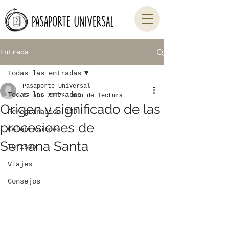
Entrada
Todas las entradas
Pasaporte Universal
Todas las entradas
12 abr 2017
3 min de lectura
Origen y significado de las
Peregrinación JMJ
procesiones de
Celebraciones
Semana Santa
Turismo
Viajes
Consejos