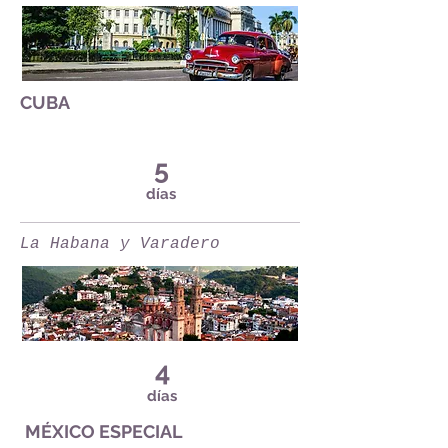
CUBA
5
días
La Habana y Varadero
4
días
MÉXICO ESPECIAL