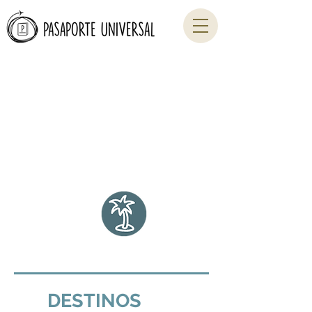
"UNA VEZ AL AÑO,
VE
A ALGÚN LUGAR AL
QUE
NO HAYAS IDO
ANTES"
.
Dalai Lama
DESTINOS