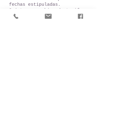
fechas estipuladas.
Sujetas a cambios de tarifas
y disponibilidad al momento
de realizar la reservación.
Tarifa en ocupación doble
Contáctanos