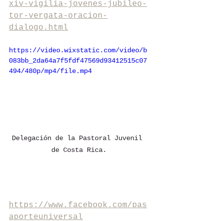
xiv-vigilia-jovenes-jubileo-
tor-vergata-oracion-
dialogo.html
https://video.wixstatic.com/video/b
083bb_2da64a7f5fdf47569d93412515c07
494/480p/mp4/file.mp4
Delegación de la Pastoral Juvenil 
de Costa Rica.
https://www.facebook.com/pas
aporteuniversal