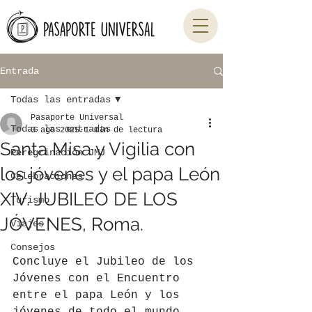
Entrada
Todas las entradas
Pasaporte Universal
Todas las entradas
3 ago 2025
1 min de lectura
Santa Misa y Vigilia con
Peregrinación JMJ
los jóvenes y el papa León
Celebraciones
XIV. JUBILEO DE LOS
Turismo
JÓVENES, Roma.
Viajes
Consejos
Concluye el Jubileo de los 
Jóvenes con el Encuentro 
entre el papa León y los 