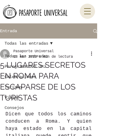
Entrada
Todas las entradas
Pasaporte Universal
Todas las entradas
13 mar 2018
6 min de lectura
5 LUGARES SECRETOS
Peregrinación JMJ
EN ROMA PARA
Celebraciones
ESCAPARSE DE LOS
Turismo
TURISTAS
Viajes
Consejos
Dicen que todos los caminos 
conducen a Roma. Y quien 
haya estado en la capital 