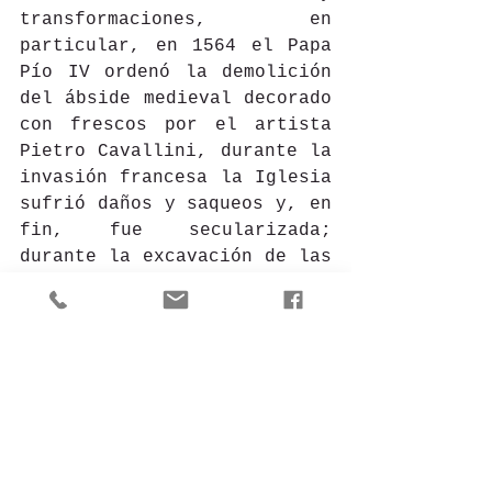
transformaciones, en 
particular, en 1564 el Papa 
Pío IV ordenó la demolición 
del ábside medieval decorado 
con frescos por el artista 
Pietro Cavallini, durante la 
invasión francesa la Iglesia 
sufrió daños y saqueos y, en 
fin, fue secularizada; 
durante la excavación de las 
bases para la construcción 
del Vittoriano, el convento 
anexo a la Basílica fue 
arrasado completamente.
La tradición popular está 
fuertemente relacionada con 
la Iglesia debido a la 