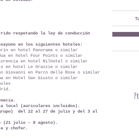
T
rrido respetando la ley de conducción
esayuno en los siguientes hoteles:
Turín en hotel Panorama o similar
dua en hotel Four Points o similar
lorencia en hotel Nilhotel o similar
ís en hotel Le Grazzie o similar
an Giovanni en Parco delle Rose o similar
ma en Hotel San Giusto o similar
poles
drid.
Pr
enecia.
ía local (auriculares incluidos).
grupo) del 22 al 27 de julio y del 3 al
e (21 julio – 8 agosto).
te y chofer.