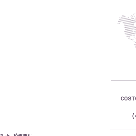
COST
(
EO de JÓVENES!