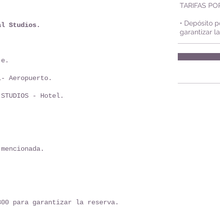
TARIFAS P
• Depósito 
al Studios.
garantizar l
aje.
l- Aeropuerto.
 STUDIOS - Hotel.
 mencionada.
300 para garantizar la reserva.