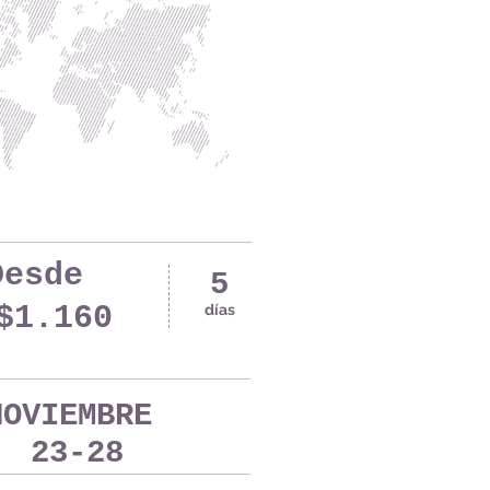
Desde
5
$1.160
días
NOVIEMBRE
23-28