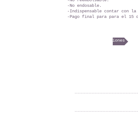
-No reembolsable.
-No endosable.
-Indispensable contar con la
-Pago final para para el 15 d
Términos y condiciones
Cartago, Costa Rica.
+(506) 8888-2023
agenciapasaporteuniversal@gmail.com