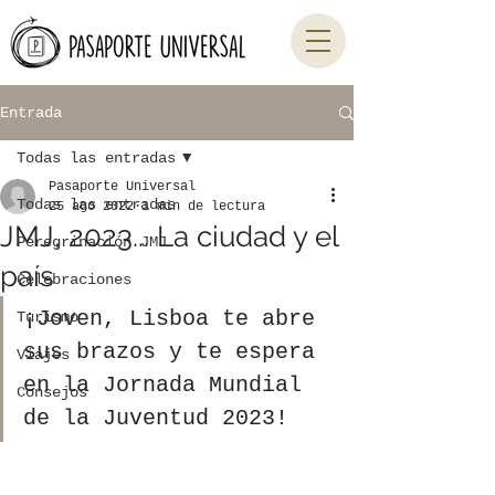
Entrada
Todas las entradas
Pasaporte Universal
Todas las entradas
25 ago 2022
1 min de lectura
JMJ, 2023... La ciudad y el
Peregrinación JMJ
país
Celebraciones
¡Joven, Lisboa te abre 
Turismo
sus brazos y te espera 
Viajes
en la Jornada Mundial 
Consejos
de la Juventud 2023!